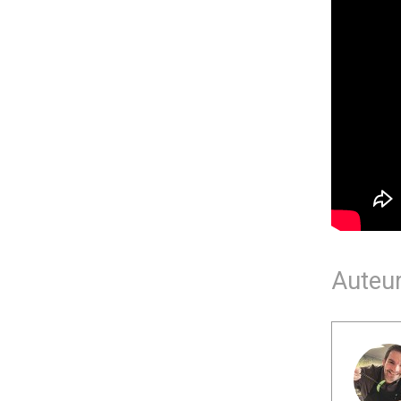
Auteur