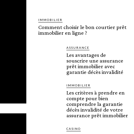
IMMOBILIER
Comment choisir le bon courtier prêt
immobilier en ligne ?
ASSURANCE
Les avantages de
souscrire une assurance
prêt immobilier avec
garantie décès invalidité
IMMOBILIER
Les critères à prendre en
compte pour bien
comprendre la garantie
décès invalidité de votre
assurance prêt immobilier
CASINO