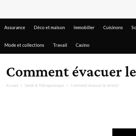
Assurance
Déco et maison
Immobilier
Cuisinons
So
Mode et collections
Travail
Casino
Comment évacuer le 
Accueil
Santé & Thérapeutique
Comment évacuer le stress?