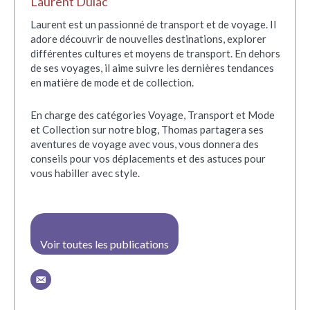
Laurent Dulac
Laurent est un passionné de transport et de voyage. Il
adore découvrir de nouvelles destinations, explorer
différentes cultures et moyens de transport. En dehors
de ses voyages, il aime suivre les dernières tendances
en matière de mode et de collection.
En charge des catégories Voyage, Transport et Mode
et Collection sur notre blog, Thomas partagera ses
aventures de voyage avec vous, vous donnera des
conseils pour vos déplacements et des astuces pour
vous habiller avec style.
Voir toutes les publications