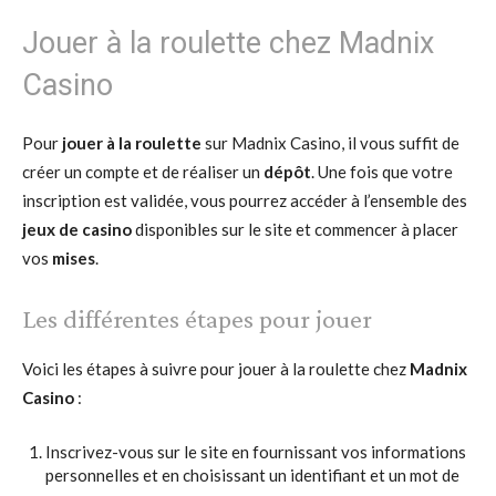
Jouer à la roulette chez Madnix
Casino
Pour
jouer à la roulette
sur Madnix Casino, il vous suffit de
créer un compte et de réaliser un
dépôt
. Une fois que votre
inscription est validée, vous pourrez accéder à l’ensemble des
jeux de casino
disponibles sur le site et commencer à placer
vos
mises
.
Les différentes étapes pour jouer
Voici les étapes à suivre pour jouer à la roulette chez
Madnix
Casino
:
Inscrivez-vous sur le site en fournissant vos informations
personnelles et en choisissant un identifiant et un mot de