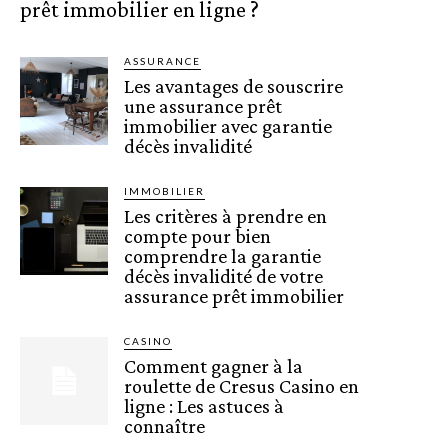
prêt immobilier en ligne ?
ASSURANCE
Les avantages de souscrire
une assurance prêt
immobilier avec garantie
décès invalidité
IMMOBILIER
Les critères à prendre en
compte pour bien
comprendre la garantie
décès invalidité de votre
assurance prêt immobilier
CASINO
Comment gagner à la
roulette de Cresus Casino en
ligne : Les astuces à
connaître