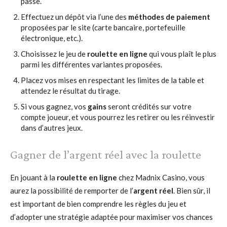
passe.
Effectuez un dépôt via l’une des
méthodes de paiement
proposées par le site (carte bancaire, portefeuille
électronique, etc.).
Choisissez le jeu de
roulette en ligne
qui vous plaît le plus
parmi les différentes variantes proposées.
Placez vos mises en respectant les limites de la table et
attendez le résultat du tirage.
Si vous gagnez, vos
gains
seront crédités sur votre
compte joueur, et vous pourrez les retirer ou les réinvestir
dans d’autres jeux.
Gagner de l’argent réel avec la roulette
En jouant à la
roulette en ligne
chez Madnix Casino, vous
aurez la possibilité de remporter de l’
argent réel
. Bien sûr, il
est important de bien comprendre les règles du jeu et
d’adopter une stratégie adaptée pour maximiser vos chances